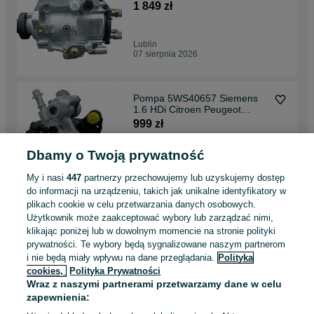
regenerowana
1 849 zł
Lublin
07 sierpnia 2026
Pompa 5WS40657 Siemens
1.6 HDi Citroen Peugeot
Regenerowana
999 zł
Dbamy o Twoją prywatność
Lublin
07 sierpnia 2026
My i nasi
447
partnerzy przechowujemy lub uzyskujemy dostęp
do informacji na urządzeniu, takich jak unikalne identyfikatory w
plikach cookie w celu przetwarzania danych osobowych.
Pompa CR 0445.010.444
Użytkownik może zaakceptować wybory lub zarządzać nimi,
Bosch 1.9 2.0 Opel Saab
klikając poniżej lub w dowolnym momencie na stronie polityki
Chevrolet
849 zł
prywatności. Te wybory będą sygnalizowane naszym partnerom
i nie będą miały wpływu na dane przeglądania.
Polityka
cookies,
Polityka Prywatności
Lublin
Wraz z naszymi partnerami przetwarzamy dane w celu
07 sierpnia 2026
zapewnienia: