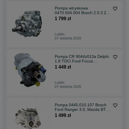
Pompa wtryskowa
0470.504.004 Bosch 2.0 2.2
DTI regenerowana
1 799 zł
Lublin
07 sierpnia 2026
Pompa CR 9044z013a Delphi
1.8 TDCi Ford Focus
Regenerowana
1 449 zł
Lublin
07 sierpnia 2026
Pompa 0445.010.107 Bosch
Ford Ranger 3.0, Mazda BT-
50 2.5 Regenerowana
1 499 zł