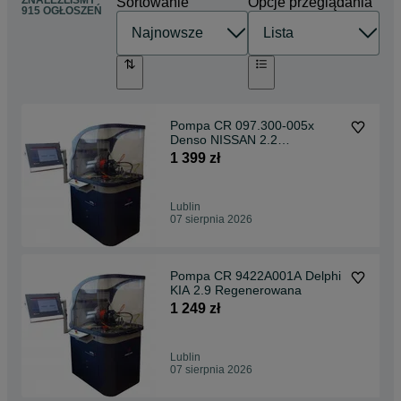
Sortowanie
Opcje przeglądania
915 OGŁOSZEŃ
Pompa CR 097.300-005x
Denso NISSAN 2.2
Regenerowana
1 399 zł
Lublin
07 sierpnia 2026
Pompa CR 9422A001A Delphi
KIA 2.9 Regenerowana
1 249 zł
Lublin
07 sierpnia 2026